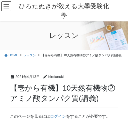
コ
ナ
ひろたぬきが敎える大學受験化
ン
ビ
學
テ
ゲ
ン
ー
ツ
シ
に
ョ
レッスン
移
ン
動
に
移
HOME
レッスン
【壱から有機】10天然有機物②アミノ酸タンパク質(講義)
動
2021年4月13日
hirotanuki
【壱から有機】10天然有機物②
アミノ酸タンパク質(講義)
このページを見るには
ログイン
をすることが必要です。